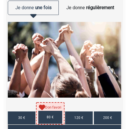
Je donne
une fois
Je donne
régulièrement
Don favori
80 €
30 €
120 €
200 €